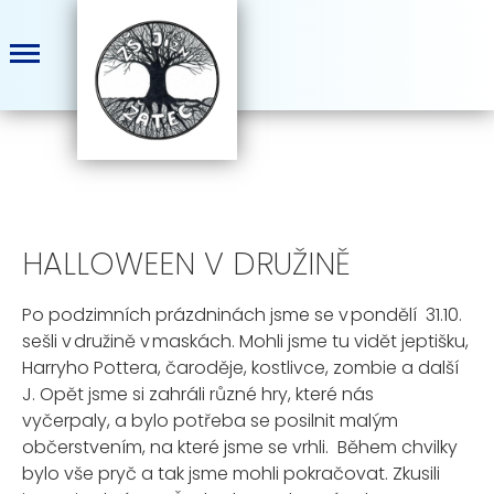
HALLOWEEN V DRUŽINĚ
Po podzimních prázdninách jsme se v pondělí 31.10.
sešli v družině v maskách. Mohli jsme tu vidět jeptišku,
Harryho Pottera
, čaroděje
, kostlivce, zombie a další
J
. Opět jsme si zahráli různé hry, které nás
vyčerpaly
, a bylo potřeba se posilnit malým
občerstvením, na které jsme se vrhli. Během chvilky
bylo vše pryč a tak jsme mohli pokračovat. Zkusili