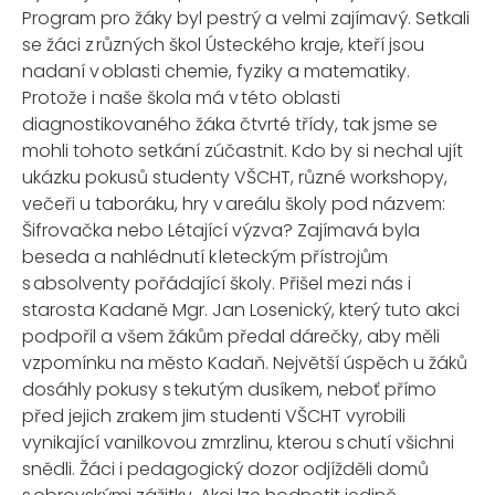
Program pro žáky byl pestrý a velmi zajímavý. Setkali
se žáci z různých škol Ústeckého kraje, kteří jsou
nadaní v oblasti chemie, fyziky a matematiky.
Protože i naše škola má v této oblasti
diagnostikovaného žáka čtvrté třídy, tak jsme se
mohli
tohoto setkání zúčastnit. Kdo by si nechal ujít
ukázku pokusů studenty VŠCHT, různé
w
or
k
shopy,
večeři u taboráku, hry v areálu školy pod názvem:
Šifrovačka
nebo Létající výzva
?
Zajímavá byla
beseda a nahlédnutí k leteckým přístrojům
s absolventy pořádající školy. Přišel mezi nás i
starosta Kadaně Mgr. Jan Losenický
, který tuto akci
podpořil a všem žákům př
edal
dárečky, aby měli
vzpomínku na město Kadaň. Největší úspěch u žáků
dosáhly
pokusy s tekutým dusíkem, neboť přímo
před jejich zrakem jim studenti VŠCHT vyrobili
vynikající vanilkovou zmrzlinu
, kterou s chutí všichni
snědli.
Žáci i pedagogický dozor odjížděli domů