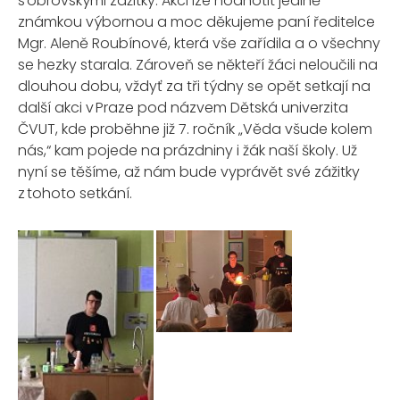
s
obrovskými zážitky
. Akci lze hodnotit jedině
známkou výbornou a
moc děkujeme paní ředitelce
Mgr. Aleně
Roubínové
, která vše zařídila a o všechny
se hezky starala. Zároveň se n
ěkteří
žáci
neloučili na
dlouho
u dobu
, vždyť za tři týdny se
opět
setkají na
další akci v Praze pod názvem Dětská univerzita
ČVUT, kde proběhne již 7. ročník „Věda všude kolem
nás,“ kam pojede
na prázdniny
i žák naší školy. Už
nyní se těšíme, až nám bude vyprávět
své
zážitky
z
tohoto setkání.