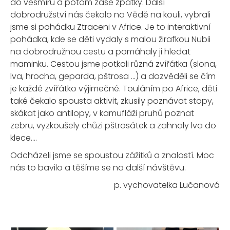
do vesmíru a potom zase zpátky. Další
dobrodružství nás čekalo na Vědě na kouli, vybrali
jsme si pohádku Ztraceni v Africe. Je to interaktivní
pohádka, kde se děti vydaly s malou žirafkou Nubii
na dobrodružnou cestu a pomáhaly ji hledat
maminku. Cestou jsme potkali různá zvířátka (slona,
lva, hrocha, geparda, pštrosa …) a dozvěděli se čím
je každé zvířátko výjimečné. Touláním po Africe, děti
také čekalo spousta aktivit, zkusily poznávat stopy,
skákat jako antilopy, v kamufláži pruhů poznat
zebru, vyzkoušely chůzi pštrosátek a zahnaly lva do
klece….
Odcházeli jsme se spoustou zážitků a znalostí. Moc
nás to bavilo a těšíme se na další návštěvu.
p. vychovatelka Lučanová