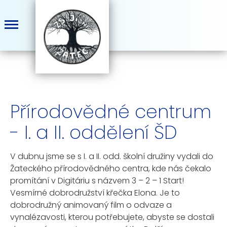
Přírodovědné centrum
- I. a II. oddělení ŠD
V dubnu jsme se s I. a II. odd. školní družiny vydali do
Žateckého přírodovědného centra, kde nás čekalo
promítání v Digitáriu s názvem 3 – 2 – 1 Start!
Vesmírné dobrodružství křečka Elona. Je to
dobrodružný animovaný film o odvaze a
vynalézavosti, kterou potřebujete, abyste se dostali