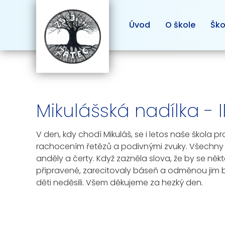
Úvod
O škole
Ško
Mikulášská nadílka - II
V den, kdy chodí Mikuláš, se i letos naše škol
rachocením řetězů a podivnými zvuky. Všechny dě
anděly a čerty. Když zazněla slova, že by se něk
připravené, zarecitovaly báseň a odměnou jim by
děti neděsili. Všem děkujeme za hezký den.