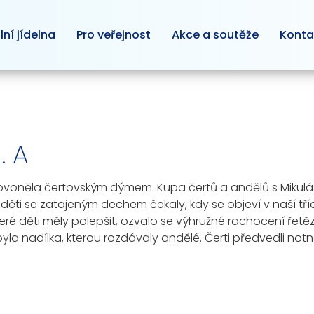
lní jídelna
Pro veřejnost
Akce a soutěže
Konta
. A
a provoněla čertovským dýmem. Kupa čertů a andělů s Mik
ti se zatajeným dechem čekaly, kdy se objeví v naší třídě
teré děti měly polepšit, ozvalo se výhružné rachocení řetě
la nadílka, kterou rozdávaly andělé. Čerti předvedli notn