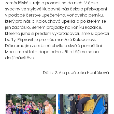
zemědělské stroje a posadit se do nich. V čase
svačiny ve stylové klubovně nás čekalo překvapení
v podobě čerstvě upečeného, voňavého perníku,
který pro nás p. Kolouchová upekla, a po kterém se
jen zaprášilo. Během projížďky na koníku Rozárce,
kterého jsme si předem vykartáčovali, jsme si opékali
buřty. Připravili je pro nás manželé Kolouchovi.
Děkujeme jim za krásné chvíle a skvělé pohoštění.
Moc jsme si toto dopoledne užili a těšíme se na
další návštěvu.
Děti z 2. A a p. učitelka Hantáková