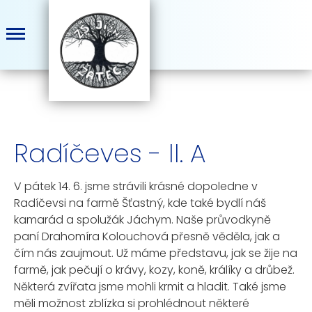
Radíčeves - II. A
V pátek 14. 6. jsme strávili krásné dopoledne v
Radíčevsi na farmě Šťastný, kde také bydlí náš
kamarád a spolužák Jáchym. Naše průvodkyně
paní Drahomíra Kolouchová přesně věděla, jak a
čím nás zaujmout. Už máme představu, jak se žije na
farmě, jak pečují o krávy, kozy, koně, králíky a drůbež.
Některá zvířata jsme mohli krmit a hladit. Také jsme
měli možnost zblízka si prohlédnout některé