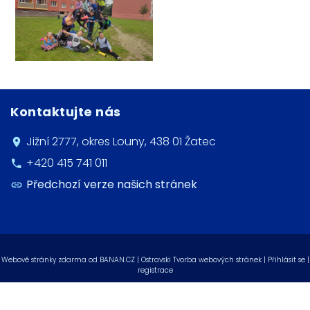
Kontaktujte nás
Jižní 2777, okres Louny, 438 01 Žatec
+420 415 741 011
Předchozí verze našich stránek
Webové stránky zdarma
od
BANAN.CZ
|
Ostravski Tvorba webových stránek
|
Přihlásit se
|
registrace