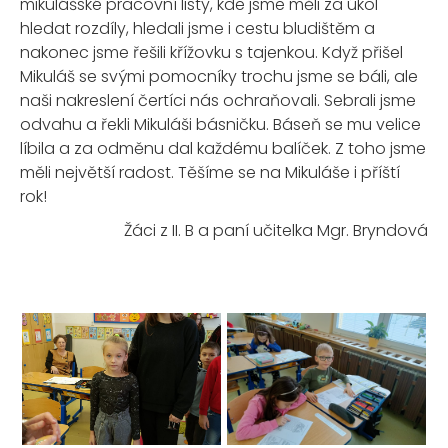
mikulášské pracovní listy, kde jsme měli za úkol
hledat rozdíly, hledali jsme i cestu bludištěm a
nakonec jsme řešili křížovku s tajenkou. Když přišel
Mikuláš se svými pomocníky trochu jsme se báli, ale
naši nakreslení čertíci nás ochraňovali. Sebrali jsme
odvahu a řekli Mikuláši básničku. Báseň se mu velice
líbila a za odměnu dal každému balíček. Z toho jsme
měli největší radost. Těšíme se na Mikuláše i příští
rok!
Žáci z II. B a paní učitelka Mgr. Bryndová