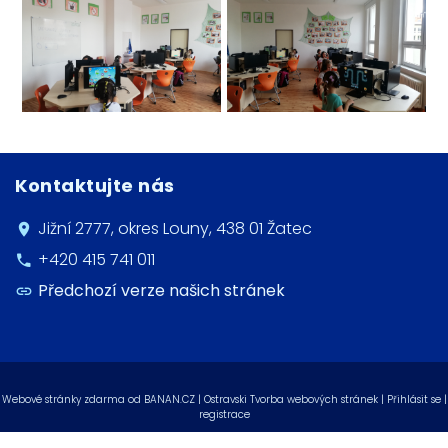
Kontaktujte nás
Jižní 2777, okres Louny, 438 01 Žatec
+420 415 741 011
Předchozí verze našich stránek
Webové stránky zdarma
od
BANAN.CZ
|
Ostravski Tvorba webových stránek
|
Přihlásit se
|
registrace