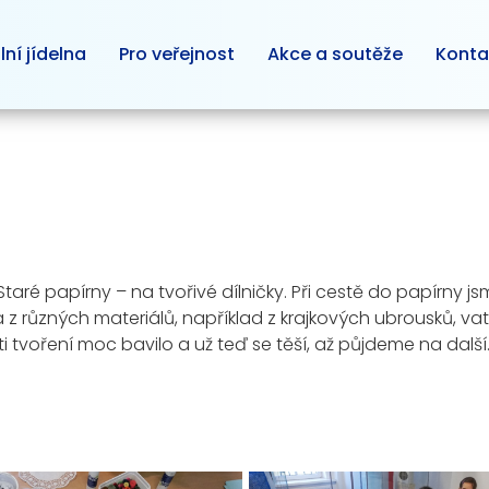
lní jídelna
Pro veřejnost
Akce a soutěže
Konta
 Staré papírny – na tvořivé dílničky. Při cestě do papírny 
a z různých materiálů, například z krajkových ubrousků, v
 tvoření moc bavilo a už teď se těší, až půjdeme na další