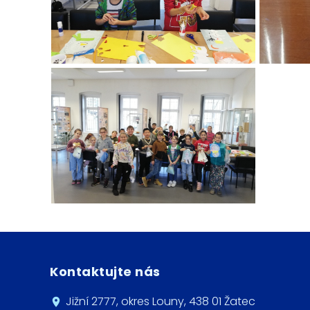
Kontaktujte nás
Jižní 2777, okres Louny, 438 01 Žatec