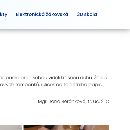
kty
Elektronická žákovská
3D škola
jsme přímo před sebou viděli krásnou duhu. Žáci si
atových tamponků, ruliček od toaletního papíru,
.
Mgr. Jana Beránková, tř. uč. 2. C