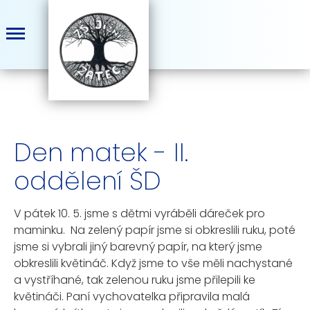
Den matek - II.
oddělení ŠD
V pátek 10. 5. jsme s dětmi vyráběli dáreček pro
maminku. Na zelený papír jsme si obkreslili ruku, poté
jsme si vybrali jiný barevný papír, na který jsme
obkreslili květináč. Když jsme to vše měli nachystané
a vystříhané, tak zelenou ruku jsme přilepili ke
květináči. Paní vychovatelka připravila malá