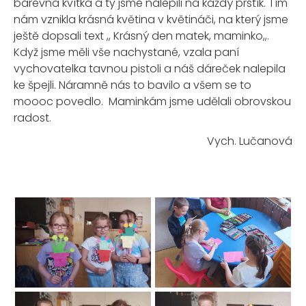
barevná kvítka a ty jsme nalepili na každý prstík. Tím
nám vznikla krásná květina v květináči, na který jsme
ještě dopsali text ,, Krásný den matek, maminko,,.
Když jsme měli vše nachystané, vzala paní
vychovatelka tavnou pistoli a náš dáreček nalepila
ke špejli. Náramně nás to bavilo a všem se to
moooc povedlo. Maminkám jsme udělali obrovskou
radost.
Vych. Lučanová