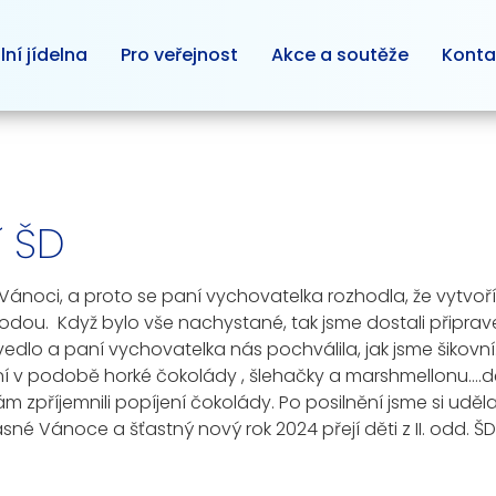
lní jídelna
Pro veřejnost
Akce a soutěže
Konta
í ŠD
 Vánoci, a proto se paní vychovatelka rozhodla, že vytvoř
 s vodou. Když bylo vše nachystané, tak jsme dostali připra
dlo a paní vychovatelka nás pochválila, jak jsme šikovní. 
í v podobě horké čokolády , šlehačky a marshmellonu….dět
nám zpříjemnili popíjení čokolády. Po posilnění jsme si uděl
rásné Vánoce a šťastný nový rok 2024 přejí děti z II. odd.