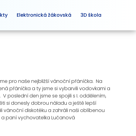
kty
Elektronická žákovská
3D škola
íme pro naše nejbližší vánoční přáníčka. Na
vená přáníčka a ty jsme si vybarvili vodovkami a
V poslední den jsme se spojili s I. oddělením,
i si donesly dobrou náladu a ještě lepší
ali vánoční diskotéku a zahráli naši oblíbenou
 ŠD a paní vychovatelka Lučanová