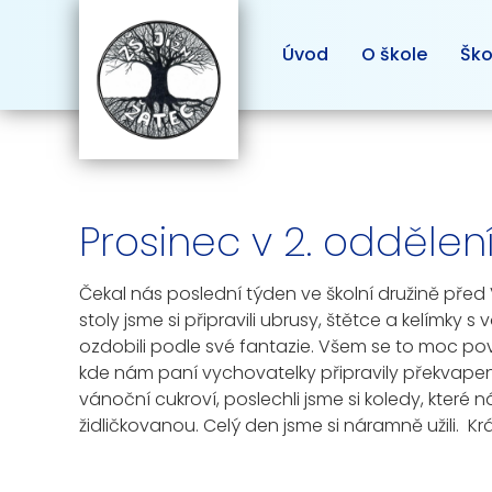
Úvod
O škole
Ško
Prosinec v 2. oddělen
Čekal nás poslední týden ve školní družině před
stoly jsme si připravili ubrusy, štětce a kelímky
ozdobili podle své fantazie. Všem se to moc pove
kde nám paní vychovatelky připravily překvapen
vánoční cukroví, poslechli jsme si koledy, které 
židličkovanou. Celý den jsme si náramně užili. K