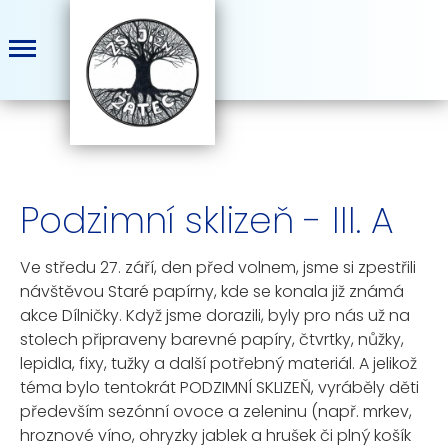
Podzimní sklizeň - III. A
Ve středu 27. září, den před volnem, jsme si zpestřili
návštěvou Staré papírny, kde se konala již známá
akce Dílničky. Když jsme dorazili, byly pro nás už na
stolech připraveny barevné papíry, čtvrtky, nůžky,
lepidla, fixy, tužky a další potřebný materiál. A jelikož
téma bylo tentokrát PODZIMNÍ SKLIZEŇ, vyráběly děti
především sezónní ovoce a zeleninu (např. mrkev,
hroznové víno, ohryzky jablek a hrušek či plný košík