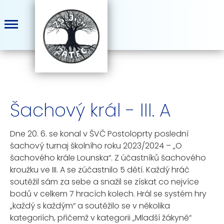
Šachový král - III. A
Dne 20. 6. se konal v ŠVČ Postoloprty poslední
šachový turnaj školního roku 2023/2024 – „O
šachového krále Lounska“. Z účastníků šachového
kroužku ve III. A se zúčastnilo 5 dětí. Každý hráč
soutěžil sám za sebe a snažil se získat co nejvíce
bodů v celkem 7 hracích kolech. Hrál se systém hry
„každý s každým“ a soutěžilo se v několika
kategoriích, přičemž v kategorii „Mladší žákyně“