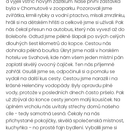
a vyjeli vstříc novým zážitkům. Naše první zastávka
byla v Chomutově v zooparku. Pozorovali jsme
zvířátka, krmili rybky a vodní ptactvo, mlsali zmrzlinku,
hráli si na dětském hřišti a celkově jsme si užívali. Pak
nás čekal přesun na autobus, který nás vyvezl až do
Boleboře. Odtud jsme pěkně šlapali po svých celých
dlouhých šest kilometrů do kopce. Cestou nás
dohnala pěkná bouřka. Úkryt jsme našli v horském
hotelu ve Svahové, kde nám všem jeden místní pán
zaplatil skvělý ovocný čajíček. Ten nás příjemně
zahřál. Osušili jsme se, odpočinuli si a pomalu se
vydali na další kus cesty. Cestou jsme narazili i na
krásné Helenčiny vodopády. Byly opravdu plné
vody, protože v posledních dnech často pršelo. Pak
už zbýval do konce cesty jenom malý kousíček. Na
úplném vrcholu nás uvítaly střechy domů našeho
cíle - tedy samotná Lesná. Čekaly na nás
přichystané pokojíčky, skvělá společenská místnost,
kuchyňka – no prostě fajn bydlení. Vybalili jsme si