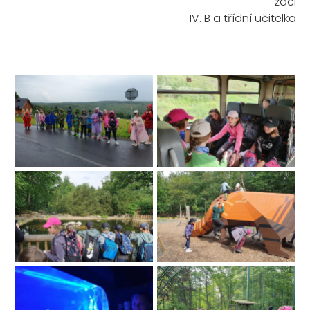
žáci
IV. B a třídní učitelka