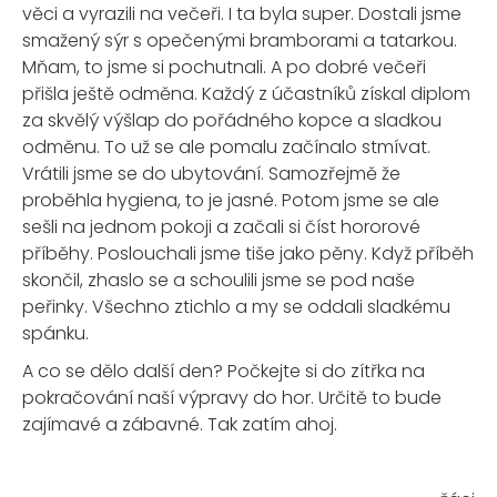
věci a vyrazili na večeři. I ta byla super. Dostali jsme
smažený sýr s opečenými bramborami a tatarkou.
Mňam, to jsme si pochutnali. A po dobré večeři
přišla ještě odměna. Každý z účastníků získal diplom
za skvělý výšlap do pořádného kopce a sladkou
odměnu. To už se ale pomalu začínalo stmívat.
Vrátili jsme se do ubytování. Samozřejmě že
proběhla hygiena, to je jasné. Potom jsme se ale
sešli na jednom pokoji a začali si číst hororové
příběhy. Poslouchali jsme tiše jako pěny. Když příběh
skončil, zhaslo se a schoulili jsme se pod naše
peřinky. Všechno ztichlo a my se oddali sladkému
spánku.
A co se dělo další den? Počkejte si do zítřka na
pokračování naší výpravy do hor. Určitě to bude
zajímavé a zábavné. Tak zatím ahoj.