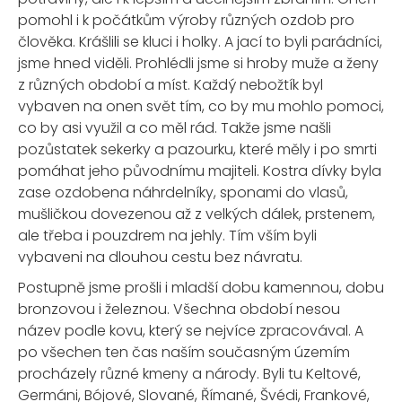
pomohl i k počátkům výroby různých ozdob pro
člověka. Krášlili se kluci i holky. A jací to byli parádníci,
jsme hned viděli. Prohlédli jsme si hroby muže a ženy
z různých období a míst. Každý nebožtík byl
vybaven na onen svět tím, co by mu mohlo pomoci,
co by asi využil a co měl rád. Takže jsme našli
pozůstatek sekerky a pazourku, které měly i po smrti
pomáhat jeho původnímu majiteli. Kostra dívky byla
zase ozdobena náhrdelníky, sponami do vlasů,
mušličkou dovezenou až z velkých dálek, prstenem,
ale třeba i pouzdrem na jehly. Tím vším byli
vybaveni na dlouhou cestu bez návratu.
Postupně jsme prošli i mladší dobu kamennou, dobu
bronzovou i železnou. Všechna období nesou
název podle kovu, který se nejvíce zpracovával. A
po všechen ten čas naším současným územím
procházely různé kmeny a národy. Byli tu Keltové,
Germáni, Bójové, Slované, Římané, Švédi, Frankové,