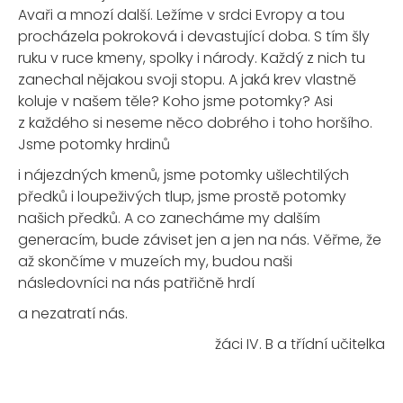
Avaři a mnozí další. Ležíme v srdci Evropy a tou
procházela pokroková i devastující doba. S tím šly
ruku v ruce kmeny, spolky i národy. Každý z nich tu
zanechal nějakou svoji stopu. A jaká krev vlastně
koluje v našem těle? Koho jsme potomky? Asi
z každého si neseme něco dobrého i toho horšího.
Jsme potomky hrdinů
i nájezdných kmenů, jsme potomky ušlechtilých
předků i loupeživých tlup, jsme prostě potomky
našich předků. A co zanecháme my dalším
generacím, bude záviset jen a jen na nás. Věřme, že
až skončíme v muzeích my, budou naši
následovníci na nás patřičně hrdí
a nezatratí nás.
žáci IV. B a třídní učitelka