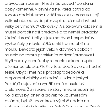
průvodcem časem. Hned nás „zavedl“ do starší
doby kamenné. V první vitríně, která patřila do
tohoto období, jsme uviděli stoličku z mamuta. Její
velikost nás opravdu překvapila. Jak mohl být asi
velký celý mamut? Obrovský! A s takovým kolosem si
museli poradit naši předkové a to neměli prakticky
žádné zbraně. Holky si jako správné hospodyňky
vyzkoušely, jak bylo těžké umlít trochu obilí na
mouku. Děvčata jejich věku v dávných dobách
musela na tomto primitivním zařízení pracovat i
čtyři hodiny denně, aby si mohla nakonec upéct
pšeničnou placku. Přežít v této době bylo asi hodně
těžké. Obydlí měli naši praprapradědové a
prapraprababičky v chladné studené jeskyni.
Pozdější objevení a využití ohně muselo být
přelomové. Žití i strava se staly hned snesitelnější.
No, a když byl oheň a člověk ho už uměl sám
ovládat, byl už jenom krok k výrobě nádob na
potraviny, ale i k lepším a účelnějším zbraním. Oheň