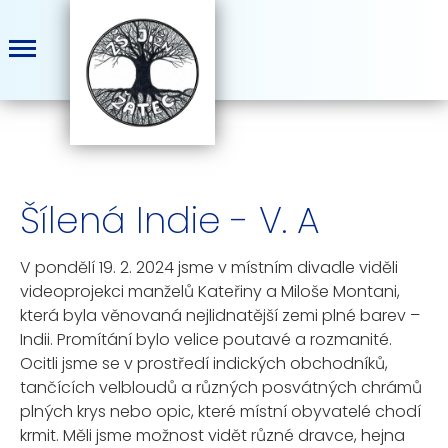
Šílená Indie - V. A
V pondělí 19. 2. 2024 jsme v místním divadle viděli
videoprojekci manželů Kateřiny a Miloše Montani,
která byla věnovaná nejlidnatější zemi plné barev –
Indii. Promítání bylo velice poutavé a rozmanité.
Ocitli jsme se v prostředí indických obchodníků,
tančících velbloudů a různých posvátných chrámů
plných krys nebo opic, které místní obyvatelé chodí
krmit. Měli jsme možnost vidět různé dravce, hejna