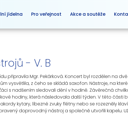
lní jídelna
Pro veřejnost
Akce a soutěže
Konta
ojů - V. B
ídu připravila Mgr. Pekárková. Koncert byl rozdělen na dv
 vysvětlila, z čeho se skládá saxofon. Nástroje, na kter
 Žáci s nadšením sledovali dění v hodině. Závěrečná chvil
kové hodiny, která následovala další týden. V této části b
ly akordy kytary, líbezné zvuky flétny nebo se rozezněly kl
ipravený doprovodný nástroj a společně utvořili kapelu. Už