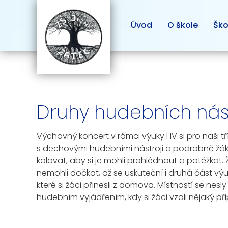
Úvod
O škole
Ško
Druhy hudebních nástr
Výchovný koncert v rámci výuky HV si pro naši tř
s dechovými hudebními nástroji a podrobně žákům
kolovat, aby si je mohli prohlédnout a potěžkat.
nemohli dočkat, až se uskuteční i druhá část výu
které si žáci přinesli z domova. Místností se nes
hudebním vyjádřením, kdy si žáci vzali nějaký př