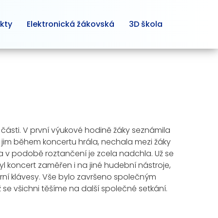
kty
Elektronická žákovská
3D škola
ě části. V první výukové hodině žáky seznámila
é jim během koncertu hrála, nechala mezi žáky
ka v podobě roztančení je zcela nadchla. Už se
yl koncert zaměřen i na jiné hudební nástroje,
avírní klávesy. Vše bylo završeno společným
 se všichni těšíme na další společné setkání.