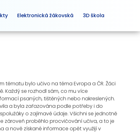
kty
Elektronická žákovská
3D škola
ním tématu bylo učivo na téma Evropa a ČR. Žáci
vě. Každý se rozhodl sám, co mu více
informací psaných, tištěných nebo nakreslených.
avila a byla zařazována podle potřeby i do
 spolužáky o zajímavé údaje. Všichni se jednotně
e zároveň proběhlo procvičování učiva, a to je
téma a nově získané informace opět využijí v