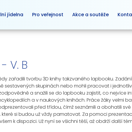
lní jídelna
Pro veřejnost
Akce a soutěže
Konta
- V. B
ivědy zařadili tvorbu 3D knihy takzvaného lapbooku. Zadá
zně sestavených skupinách nebo mohli pracovat i jednotli
 zodpovědně a snažili se do lapbooku zajistit, co nejvíce 
encyklopediích a v naukových knihách. Práce žáky velmi b
odprezentovali před třídou, čímž seznámili a obohatili své
e, které si budou už vždy pamatovat. Za pomoci prezentac
 všem k dispozici. Už nyní se všichni těší, až obdrží další 