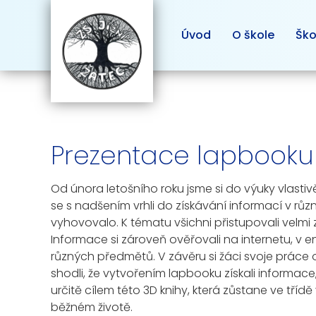
Úvod
O škole
Ško
Prezentace lapbooku 
Od února letošního roku jsme si do výuky vlast
se s nadšením vrhli do získávání informací v rů
vyhovovalo. K tématu všichni přistupovali velmi
Informace si zároveň ověřovali na internetu, v 
různých předmětů. V závěru si žáci svoje práce 
shodli, že vytvořením lapbooku získali informac
určitě cílem této 3D knihy, která zůstane ve třídě
běžném životě.