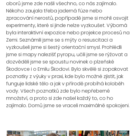
oborů jsme zde našli všechno, co nás zajímalo.
Někoho zaujala třeba jaderná fúze nebo
zpracování nerostů, popřípadě jsme si mohli osvojit
experimenty, které si jinde nelze vyzkoušet. Výborná
byla interaktivní expozice nebo projekce procesů na
Zemi. Seznámili jsme se s mýty o resuscitaci a
vyzkoušeli jsme si šestý orientační smysl. Prohlédli
jsme si mapy nalezišť pyropu, učili jsme se rýžovat a
dozvěděli jsme se spoustu novinek o plzeňské
Škodovce i o Emilu Škodovi. Bylo skvělé si zopakovat
poznatky z výuky v praxi, kde bylo možné zjistit, jak
funguje lidské tělo a jak v přírodě probíhá koloběh
vody. Všech poznatků zde bylo nepřeberné
množství, a proto si zde našel každý to, co ho
zajímalo. Domů jsme se vraceli maximálně spokojeni.