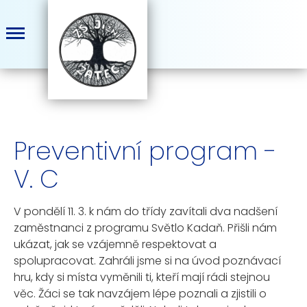
Preventivní program -
V. C
V pondělí 11. 3. k nám do třídy zavítali dva nadšení
zaměstnanci z programu Světlo Kadaň. Přišli nám
ukázat, jak se vzájemně respektovat a
spolupracovat. Zahráli jsme si na úvod poznávací
hru, kdy si místa vyměnili ti, kteří mají rádi stejnou
věc. Žáci se tak navzájem lépe poznali a zjistili o