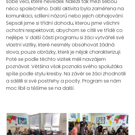
sobě věci, které nevěděli. Nalezli tak mezi sebou
něco společného. Další aktivita byla zaměřena na
komunikaci, sdílení názorů nebo jejich obhajování.
Sepsali jsme si třídní dohodu, kterou jsme všichni
ochotni respektovat, abychom se cítili ve třídě co
nejlépe. V další části programu si žáci vytvářeli své
vlastní vizitky, které nesměly obsahovat žádná
slova, pouze obrázky, které je nějak charakterizují.
Poté se podle těchto vizitek měli navzájem
poznávat. Většina však poznala svého spolužáka
spíše podle stylu kresby. Na závěr se žáci zhodnotili
a sdělili si své postřehy a pocity. Program se nám
moc líbil a těšíme se na další.