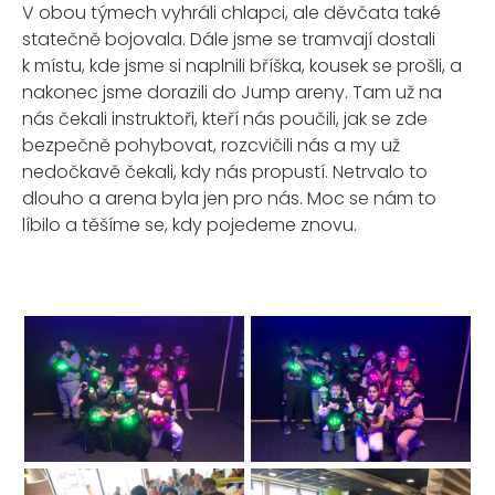
V obou týmech vyhráli chlapci, ale děvčata také
statečně bojovala. Dále jsme se tramvají dostali
k místu, kde jsme si naplnili bříška, kousek se prošli, a
nakonec jsme dorazili do Jump areny. Tam už na
nás čekali instruktoři, kteří nás poučili, jak se zde
bezpečně pohybovat, rozcvičili nás a my už
nedočkavě čekali, kdy nás propustí. Netrvalo to
dlouho a arena byla jen pro nás. Moc se nám to
líbilo a těšíme se, kdy pojedeme znovu.