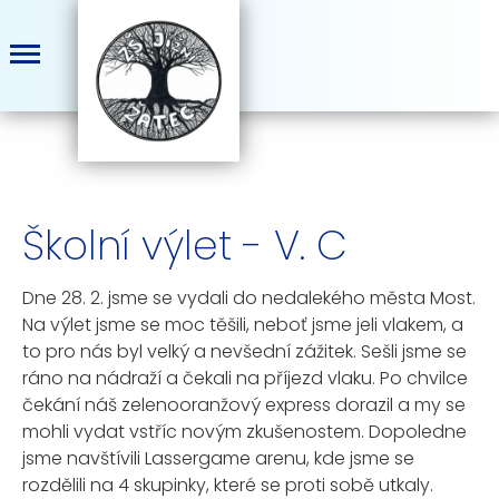
Školní výlet - V. C
Dne 28. 2. jsme se vydali do nedalekého města Most.
Na výlet jsme se moc těšili, neboť jsme jeli vlakem, a
to pro nás byl velký a nevšední zážitek. Sešli jsme se
ráno na nádraží a čekali na příjezd vlaku. Po chvilce
čekání náš zelenooranžový express dorazil a my se
mohli vydat vstříc novým zkušenostem. Dopoledne
jsme navštívili Lassergame arenu, kde jsme se
rozdělili na 4 skupinky, které se proti sobě utkaly.