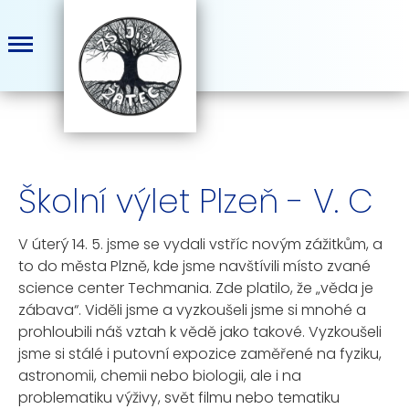
Školní výlet Plzeň - V. C
V úterý 14. 5. jsme se vydali vstříc novým zážitkům, a
to do města Plzně, kde jsme navštívili místo zvané
science center Techmania. Zde platilo, že „věda je
zábava“. Viděli jsme a vyzkoušeli jsme si mnohé a
prohloubili náš vztah k vědě jako takové. Vyzkoušeli
jsme si stálé i putovní expozice zaměřené na fyziku,
astronomii, chemii nebo biologii, ale i na
problematiku výživy, svět filmu nebo tematiku