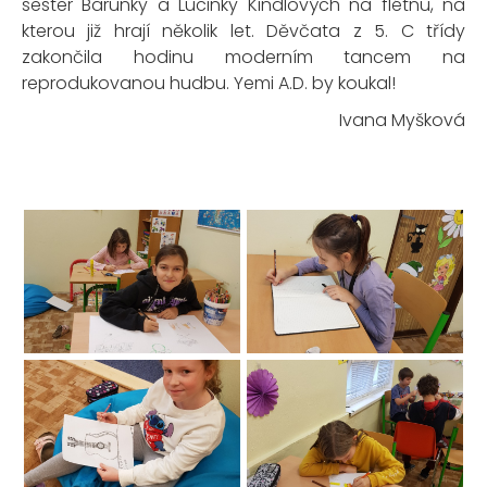
sester Barunky a Lucinky Kindlových na flétnu, na
kterou již hrají několik let. Děvčata z 5. C třídy
zakončila hodinu moderním tancem na
reprodukovanou hudbu. Yemi A.D. by koukal!
Ivana Myšková