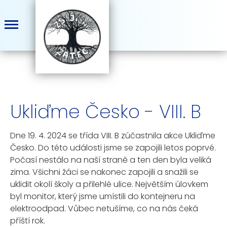
Ukliďme Česko - VIII. B
Dne 19. 4. 2024 se třída VIII. B zúčastnila akce Ukliďme
Česko. Do této události jsme se zapojili letos poprvé.
Počasí nestálo na naší straně a ten den byla veliká
zima. Všichni žáci se nakonec zapojili a snažili se
uklidit okolí školy a přilehlé ulice. Největším úlovkem
byl monitor, který jsme umístili do kontejneru na
elektroodpad. Vůbec netušíme, co na nás čeká
příští rok.