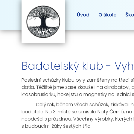
Úvod
O škole
Ško
Badatelský klub - Vy
Poslední schůzky klubu byly zaměřeny na třecí sí
datla. Těžiště jsme zase zkoušeli na akrobatovi, 
krasobruslařku, hokejistu a magnetky na lednici 
Celý rok, během všech schůzek, získávali naši 
badatele. Na 3. místě se umístila Naty Černá, na
neodešel s prázdnou. Všechny výrobky, kterých byl
s budoucími žáky šestých tříd.