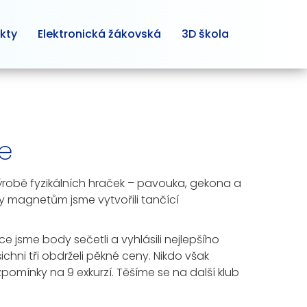
kty
Elektronická žákovská
3D škola
le
 výrobě fyzikálních hraček – pavouka, gekona a
íky magnetům jsme vytvořili tančící
jsme body sečetli a vyhlásili nejlepšího
šichni tři obdrželi pěkné ceny. Nikdo však
zpomínky na 9 exkurzí. Těšíme se na další klub