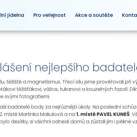
lní jídelna
Pro veřejnost
Akce a soutěže
Konta
hlášení nejlepšího badate
lu, těžiště a magnetismus. Třecí sílu jsme prověřovali při
ptákovi těžišťákovi, vážce, tukanovi a kouzelných fazolí. D
se svými fotografiemi.
badatelé body za nejrůznější úkoly. Na poslední schůzce 
 2. místě Martinka Makulová a na
1. místě PAVEL KUNEŠ
. V
o desítky, si všichni odnesli domů a zůstali jim i pěkné v