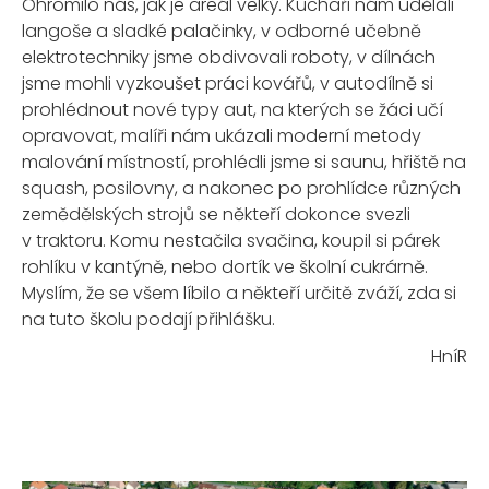
Ohromilo nás, jak je areál velký. Kuchaři nám udělali
langoše a sladké palačinky, v odborné učebně
elektrotechniky jsme obdivovali roboty, v dílnách
jsme mohli vyzkoušet práci kovářů, v autodílně si
prohlédnout nové typy aut, na kterých se žáci učí
opravovat, malíři nám ukázali moderní metody
malování místností, prohlédli jsme si saunu, hřiště na
squash, posilovny, a nakonec po prohlídce různých
zemědělských strojů se někteří dokonce svezli
v traktoru. Komu nestačila svačina, koupil si párek
rohlíku v kantýně, nebo dortík ve školní cukrárně.
Myslím, že se všem líbilo a někteří určitě zváží, zda si
na tuto školu podají přihlášku.
HníR