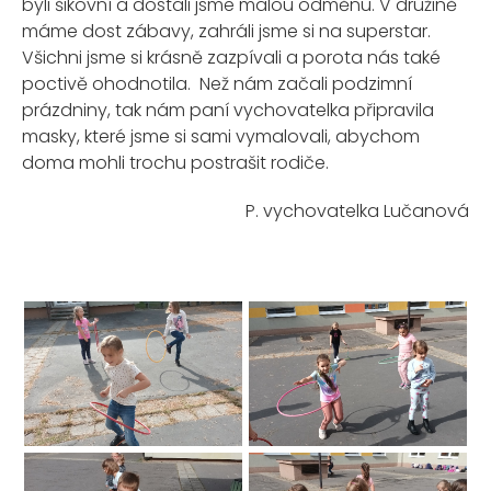
byli šikovní a dostali jsme malou odměnu. V družině
máme dost zábavy, zahráli jsme si na superstar.
Všichni jsme si krásně zazpívali a porota nás také
poctivě ohodnotila. Než nám začali podzimní
prázdniny, tak nám paní vychovatelka připravila
masky, které jsme si sami vymalovali, abychom
doma mohli trochu postrašit rodiče.
P. vychovatelka Lučanová