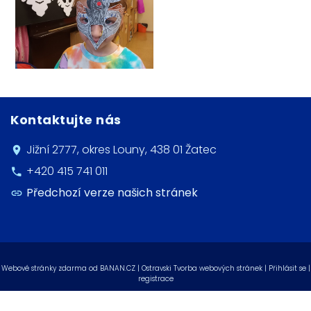
Kontaktujte nás
Jižní 2777, okres Louny, 438 01 Žatec
+420 415 741 011
Předchozí verze našich stránek
Webové stránky zdarma
od
BANAN.CZ
|
Ostravski Tvorba webových stránek
|
Přihlásit se
|
registrace