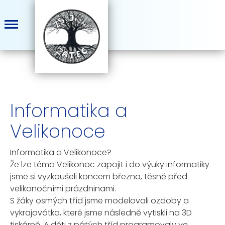
Informatika a
Velikonoce
Informatika a Velikonoce?
Že lze téma Velikonoc zapojit i do výuky informatiky
jsme si vyzkoušeli koncem března, těsně před
velikonočními prázdninami.
S žáky osmých tříd jsme modelovali ozdoby a
vykrajovátka, které jsme následně vytiskli na 3D
tiskárně. A děti z pátých tříd programovaly ve