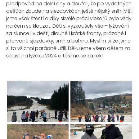
předpověď na další dny a doufali, že po vydatných
deštích zbude na sjezdovkách ještě nějaký sníh. Měli
jsme však štěstí a díky skvělé práci vlekařů bylo vždy
na čem se klouzat. Děti si vyzkoušely vše – lyžování
za slunce i v dešti, dlouhé i krátké fronty, prázdné i
přervané sjezdovky, sníh a bahno. Myslím si, že jsme
si to všichni parádně užili. Děkujeme všem dětem za
účast na lyžáku 2024 a těšíme se za rok!