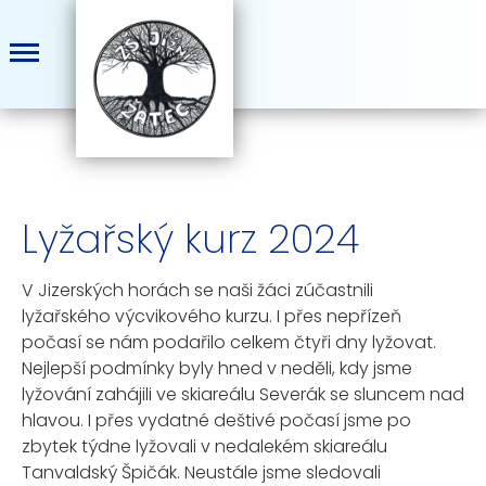
Lyžařský kurz 2024
V Jizerských horách se naši žáci zúčastnili
lyžařského výcvikového kurzu. I přes nepřízeň
počasí se nám podařilo celkem čtyři dny lyžovat.
Nejlepší podmínky byly hned v neděli, kdy jsme
lyžování zahájili ve skiareálu Severák se sluncem nad
hlavou. I přes vydatné deštivé počasí jsme po
zbytek týdne lyžovali v nedalekém skiareálu
Tanvaldský Špičák. Neustále jsme sledovali