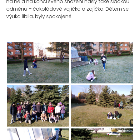
na ně a na konci svého snažení našly také sladkou
odměnu – čokoládové vajíčko a zajíčka. Dětem se
výuka líbila, byly spokojené.