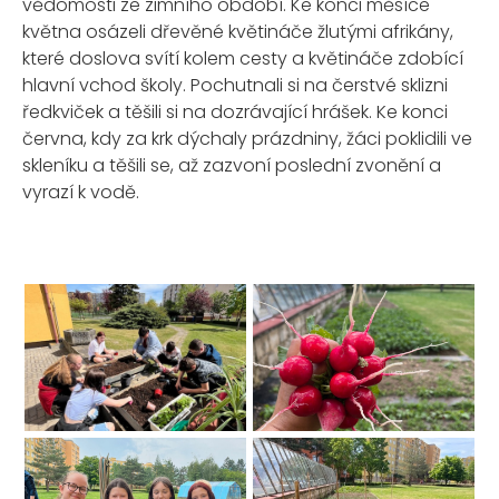
vědomosti ze zimního období. Ke konci měsíce
května osázeli dřevěné květináče žlutými afrikány,
které doslova svítí kolem cesty a květináče zdobící
hlavní vchod školy. Pochutnali si na čerstvé sklizni
ředkviček a těšili si na dozrávající hrášek. Ke konci
června, kdy za krk dýchaly prázdniny, žáci poklidili ve
skleníku a těšili se, až zazvoní poslední zvonění a
vyrazí k vodě.