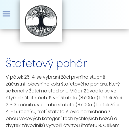
Štafetový pohár
V pátek 26. 4. se vybraní žáci prvního stupně
zúčastnili okresního kola štafetového poháru, který
se konal v Žatci na stadionu Mládí. Závodilo se ve
čtyřech štafetách. První štafetu (8x100m) běželi žáci
2. - 3. ročníku, ve druhé štafetě (8x100m) běželi žáci
4. - 5. ročníku, třetí štafeta A byla namíchána z
obou věkových kategorií těch rychlejších běžců a
zbytek závodníků vytvořil čtvrtou štafetu B. Celkem