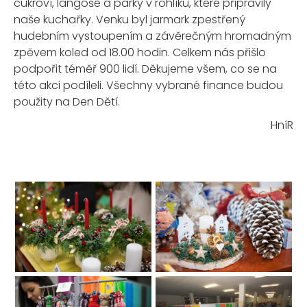
cukroví, langoše a párky v rohlíku, které připravily
naše kuchařky. Venku byl jarmark zpestřený
hudebním vystoupením a závěrečným hromadným
zpěvem koled od 18.00 hodin. Celkem nás přišlo
podpořit téměř 900 lidí. Děkujeme všem, co se na
této akci podíleli. Všechny vybrané finance budou
použity na Den Dětí.
HníR