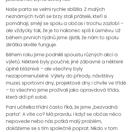
Naše parta se velmi rychle sblížila. Z malých
neznámých tváří se brzy stali přátelé, kteří si
pomáhají, smějí se spolu a občas i trochu zazlobí –
ale vždycky tak, že je to nakonec spíš k úsměvu. Už
během prvních týdnů jsme zjistili, že nám to spolu
zkrátka skvěle funguje.
Během roku jsme podnikli spoustu různých akcí a
výletů. Některé byly poučné, jiné zábavné a některé
úplně bláznivé – ale všechny byly
nezapomenutelné. Výlety do přírody, návštěvy
muzeí, sportovní dny, projektové dny i chvíle ve třídě
– to všechno jsme prožívali jako opravdová třída,
která drží při sobě.
Paní učitelka třídní často říká, že jsme „bezvadná
parta“. A víte co? Má pravdu. I když se občas něco
nepovede nebo nás potká malý problém,
dokážeme se s tím společně poprat. Nikdo v tom