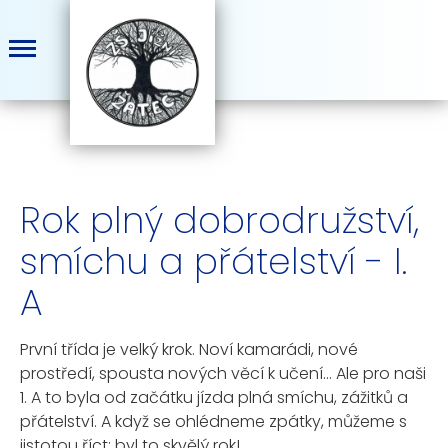
Rok plný dobrodružství,
smíchu a přátelství - I.
A
První třída je velký krok. Noví kamarádi, nové
prostředí, spousta nových věcí k učení… Ale pro naši
1. A to byla od začátku jízda plná smíchu, zážitků a
přátelství. A když se ohlédneme zpátky, můžeme s
jistotou říct: byl to skvělý rok!