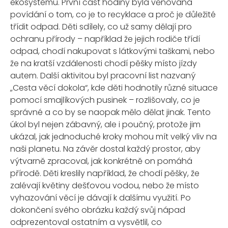
ekosystému. První část hodiny byla věnována
povídání o tom, co je to recyklace a proč je důležité
třídit odpad. Děti sdílely, co už samy dělají pro
ochranu přírody – například že jejich rodiče třídí
odpad, chodí nakupovat s látkovými taškami, nebo
že na kratší vzdálenosti chodí pěšky místo jízdy
autem. Další aktivitou byl pracovní list nazvaný
„Cesta věcí dokola“, kde děti hodnotily různé situace
pomocí smajlíkových pusinek – rozlišovaly, co je
správné a co by se naopak mělo dělat jinak. Tento
úkol byl nejen zábavný, ale i poučný, protože jim
ukázal, jak jednoduché kroky mohou mít velký vliv na
naši planetu. Na závěr dostal každý prostor, aby
výtvarně zpracoval, jak konkrétně on pomáhá
přírodě. Děti kreslily například, že chodí pěšky, že
zalévají květiny dešťovou vodou, nebo že místo
vyhazování věcí je dávají k dalšímu využití. Po
dokončení svého obrázku každý svůj nápad
odprezentoval ostatním a vysvětlil, co