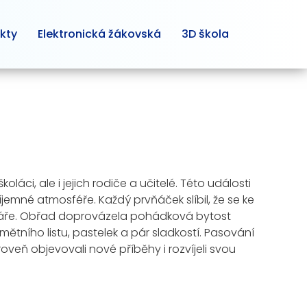
kty
Elektronická žákovská
3D škola
láci, ale i jejich rodiče a učitelé. Této události
příjemné atmosféře. Každý prvňáček slíbil, že se ke
čtenáře. Obřad doprovázela pohádková bytost
ětního listu, pastelek a pár sladkostí. Pasování
roveň objevovali nové příběhy i rozvíjeli svou