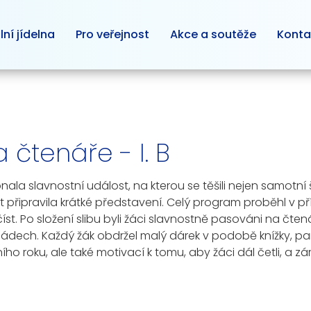
lní jídelna
Pro veřejnost
Akce a soutěže
Konta
čtenáře - I. B
ala slavnostní událost, na kterou se těšili nejen samotní ško
žitost připravila krátké představení. Celý program proběhl v 
číst. Po složení slibu byli žáci slavnostně pasováni na 
nádech. Každý žák obdržel malý dárek v podobě knížky, pam
ho roku, ale také motivací k tomu, aby žáci dál četli, a zá