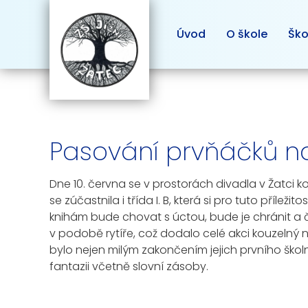
Úvod
O škole
Ško
Pasování prvňáčků na 
Dne 10. června se v prostorách divadla v Žatci kon
se zúčastnila i třída I. B, která si pro tuto příle
knihám bude chovat s úctou, bude je chránit a 
v podobě rytíře, což dodalo celé akci kouzelný 
bylo nejen milým zakončením jejich prvního školní
fantazii včetně slovní zásoby.