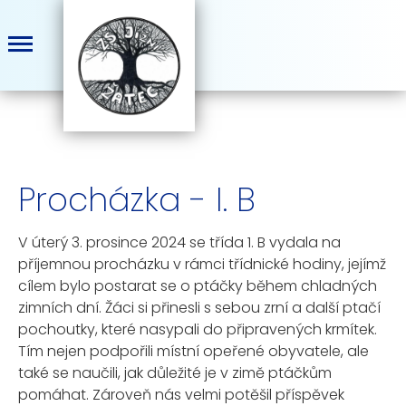
Procházka - I. B
V úterý 3. prosince 2024 se třída 1. B vydala na
příjemnou procházku v rámci třídnické hodiny, jejímž
cílem bylo postarat se o ptáčky během chladných
zimních dní. Žáci si přinesli s sebou zrní a další ptačí
pochoutky, které nasypali do připravených krmítek.
Tím nejen podpořili místní opeřené obyvatele, ale
také se naučili, jak důležité je v zimě ptáčkům
pomáhat. Zároveň nás velmi potěšil příspěvek