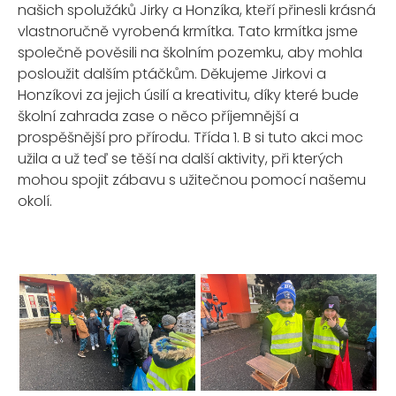
našich spolužáků Jirky a Honzíka, kteří přinesli krásná
vlastnoručně vyrobená krmítka. Tato krmítka jsme
společně pověsili na školním pozemku, aby mohla
posloužit dalším ptáčkům. Děkujeme Jirkovi a
Honzíkovi za jejich úsilí a kreativitu, díky které bude
školní zahrada zase o něco příjemnější a
prospěšnější pro přírodu. Třída 1. B si tuto akci moc
užila a už teď se těší na další aktivity, při kterých
mohou spojit zábavu s užitečnou pomocí našemu
okolí.