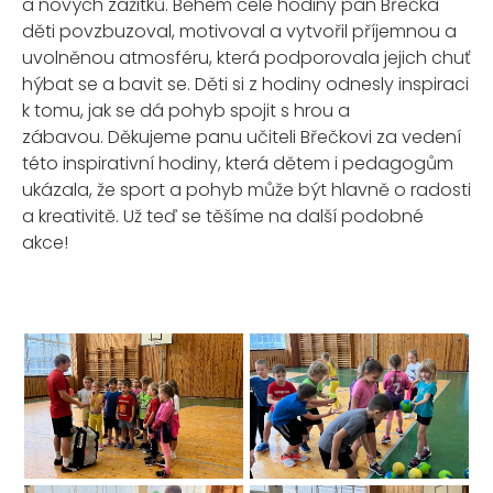
a nových zážitků. Během celé hodiny pan Břečka
děti povzbuzoval, motivoval a vytvořil příjemnou a
uvolněnou atmosféru, která podporovala jejich chuť
hýbat se a bavit se. Děti si z hodiny odnesly inspiraci
k tomu, jak se dá pohyb spojit s hrou a
zábavou. Děkujeme panu učiteli Břečkovi za vedení
této inspirativní hodiny, která dětem i pedagogům
ukázala, že sport a pohyb může být hlavně o radosti
a kreativitě. Už teď se těšíme na další podobné
akce!