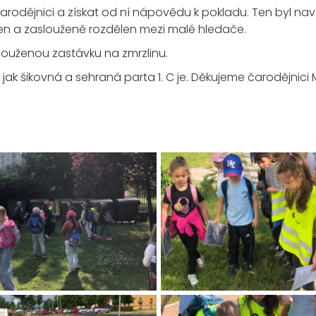
o čarodějnici a získat od ní nápovědu k pokladu. Ten byl 
en a zaslouženě rozdělen mezi malé hledače.
louženou zastávku na zmrzlinu.
zal, jak šikovná a sehraná parta 1. C je. Děkujeme čarodějn