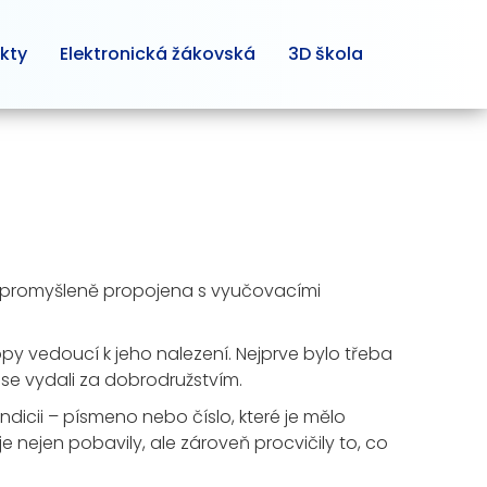
kty
Elektronická žákovská
3D škola
yla promyšleně propojena s vyučovacími
py vedoucí k jeho nalezení. Nejprve bylo třeba
 se vydali za dobrodružstvím.
indicii – písmeno nebo číslo, které je mělo
 je nejen pobavily, ale zároveň procvičily to, co