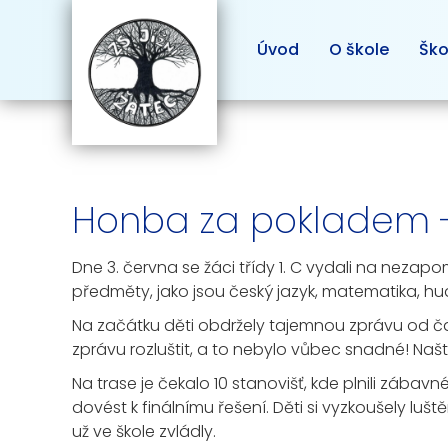
Úvod
O škole
Ško
Honba za pokladem - 
Dne 3. června se žáci třídy 1. C vydali na neza
předměty, jako jsou český jazyk, matematika, hu
Na začátku děti obdržely tajemnou zprávu od čar
zprávu rozluštit, a to nebylo vůbec snadné! Našt
Na trase je čekalo 10 stanovišť, kde plnili zábavn
dovést k finálnímu řešení. Děti si vyzkoušely luště
už ve škole zvládly.