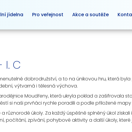
lní jídelna
Pro veřejnost
Akce a soutěže
Konta
I. C
pomenutelné dobrodružství, a to na únikovou hru, která b
dební, výtvarná i tělesná výchova.
odějnice Moudřeny, která ukryla poklad a zašifrovala sto
ěstí si naši prvňáci rychle poradili a podle přiložené mapy
é a různorodé úkoly. Za každý úspěšně splněný úkol získali 
ní, počítání, zpívání, pohybové aktivity a další úkoly, které