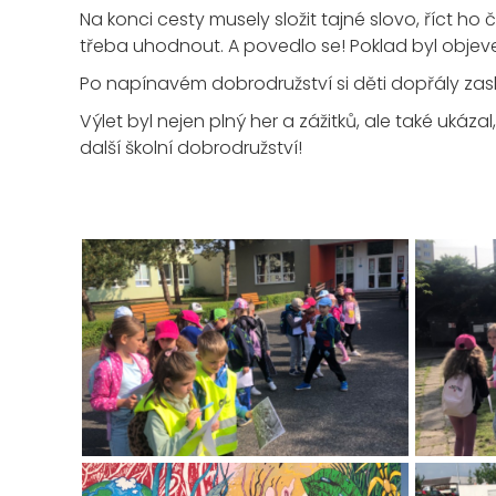
Na konci cesty musely složit tajné slovo, říct h
třeba uhodnout. A povedlo se! Poklad byl objev
Po napínavém dobrodružství si děti dopřály zas
Výlet byl nejen plný her a zážitků, ale také uká
další školní dobrodružství!