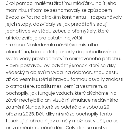
úkol pomoci malému žirafímu mláďátku najít jeho
maminku. Přitom se seznamovaly se způsobem
života zvířat na africkém kontinentu – rozpoznávaly
jejich stopy, dozvídaly se, jak predátoři sledují
jednotlivce ve stádu zeber, a přemýšlely, které
africké zvíře je pro ostatní největší
hrozbou. Následovala návštěva místního
planetária, kde se děti ponořily do pohádkového
světa vědy prostřednictvím animovaného příběhu.
Hlavní postavou byl odvážný křeček, který se díky
vědeckým objevům vydal na dobrodružnou cestu
až do vesmíru. Děti si hravou formou osvojily znalosti
o atmosféře, rozdílu mezi Zemí a vesmírem, a
pochopily, jak funguje vzduch, který dýcháme. Na
závěr nechyběla ani vizuální simulace nedávného
zatmění Slunce, které se odehrálo v sobotu 29.
března 2025. Děti díky ní snáze pochopily tento
fascinující přírodní jev a měly možnost vidět, co se
při zatmění skutečně děje. Celý den se nesl ve