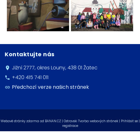
Kontaktujte nás
Jižní 2777, okres Louny, 438 01 Žatec
+420 415 741 011
Předchozí verze našich stránek
Webové stránky zdarma
od
BANAN.CZ
|
Ostravski Tvorba webových stránek
|
Přihlásit se
|
registrace