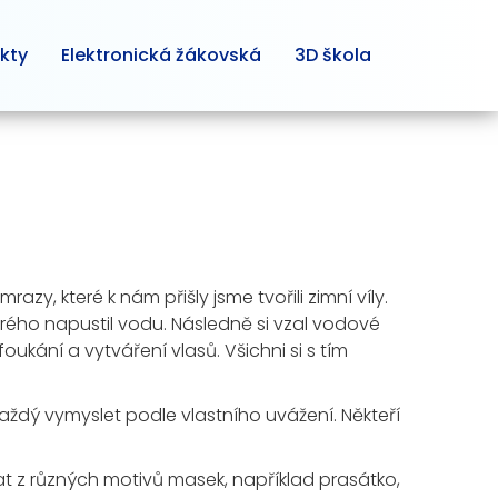
kty
Elektronická žákovská
3D škola
azy, které k nám přišly jsme tvořili zimní víly.
erého napustil vodu. Následně si vzal vodové
ukání a vytváření vlasů. Všichni si s tím
ždý vymyslet podle vlastního uvážení. Někteří
t z různých motivů masek, například prasátko,