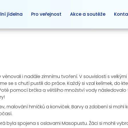
lní jídelna
Pro veřejnost
Akce a soutěže
Konta
 věnovali i nadále zimnímu tvoření. V souvislosti s velkými mr
 se s chutí pustili do práce. Každý si vzal kelímek, do kt
y. Poté pomocí brčka a většího množství vody následovalo fo
ry!
 malování hrníčků a konviček. Barvy a zdobení si mohl ka
očasí.
á byla spojena s oslavami Masopustu. Žáci si mohli vybra