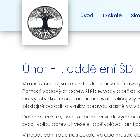
Úvod
O škole
Ško
Únor - I. oddělení ŠD
V měsíci únoru jsme se v I. oddělení školní družiny
Pomocí vodových barev, štětce, vody a brčka jsme
barvy, čtvrtku a začal na ní malovat obličej víl
obstojně poradili a vznikly opravdu krásné výtvo
Dále nás čekalo, opět za pomocí vodových barev,
pojali volbu barev už veseleji a přivolávali jarní p
V neposlední řadě náš čekala výroba masek, kter