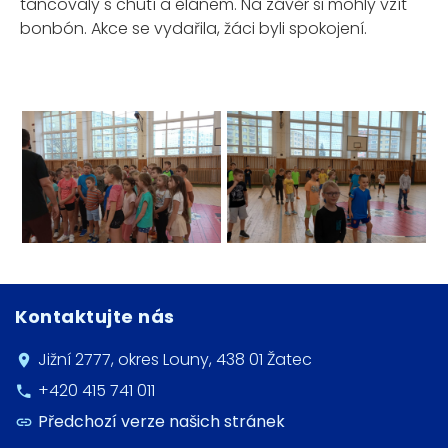
tancovaly s chutí a elánem. Na závěr si mohly vzít
bonbón. Akce se vydařila, žáci byli spokojení.
Kontaktujte nás
Jižní 2777, okres Louny, 438 01 Žatec
+420 415 741 011
Předchozí verze našich stránek