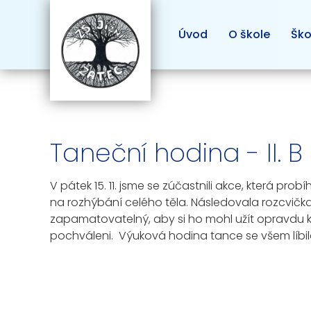
Úvod
O škole
Ško
Taneční hodina - II. B
V pátek 15. 11. jsme se zúčastnili akce, která pr
na rozhýbání celého těla. Následovala rozcvička 
zapamatovatelný, aby si ho mohl užít opravdu ka
pochváleni. Výuková hodina tance se všem líbil