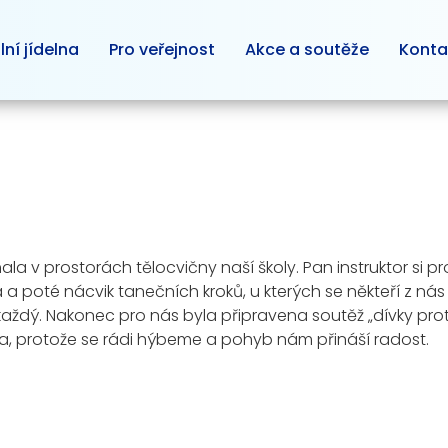
lní jídelna
Pro veřejnost
Akce a soutěže
Konta
obíhala v prostorách tělocvičny naší školy. Pan instruktor s
a poté nácvik tanečních kroků, u kterých se někteří z nás
ždý. Nakonec pro nás byla připravena soutěž „dívky proti
a, protože se rádi hýbeme a pohyb nám přináší radost.