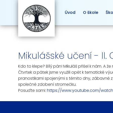
Úvod
O škole
Ško
Mikulášské učení - II. 
Kdo to klepe? Bílý pán! Mikuláš přišel k nám. A že
Čtvrtek a pátek jsme využili opět k tematické vý
pranostikami spojenými s těmito dny, zábavně zop
společné zdobení stromečku.
Posuďte sami:
https://www.youtube.com/watc