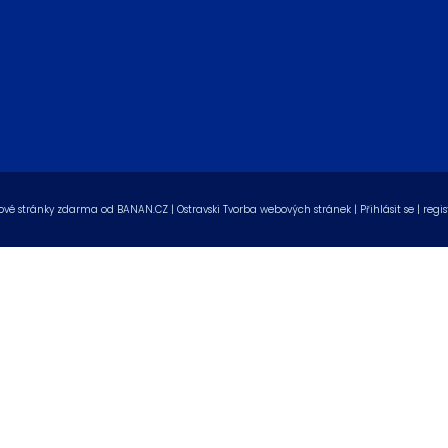
vé stránky zdarma
od
BANAN.CZ
|
Ostravski Tvorba webových stránek
|
Přihlásit se
|
regis