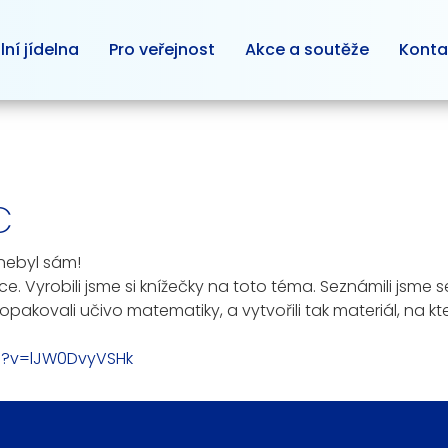
lní jídelna
Pro veřejnost
Akce a soutěže
Konta
C
 nebyl sám!
uce. Vyrobili jsme si knížečky na toto téma. Seznámili jsme
akovali učivo matematiky, a vytvořili tak materiál, na kte
h?v=lJW0DvyVSHk