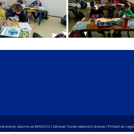
vé stránky zdarma
od
BANAN.CZ
|
Ostravski Tvorba webových stránek
|
Přihlásit se
|
regis