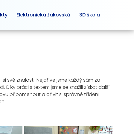
kty
Elektronická žákovská
3D škola
i si své znalosti. Nejdříve jsme každý sám za
 Díky práci s textem jsme se snažili získat další
znovu připomenout a oživit si správné třídění
en.