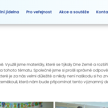
lní jídelna
Pro veřejnost
Akce a soutěže
Konta
 Využili jsme materiály, které se týkaly Dne Země a rozšířil
ě a tohoto tématu. Společně jsme si prošli správné odpovědi.
 které je za nás velmi důležité a nikdy není naškodu si ho 
u zeměkouli, která nám bude připomínat tento významný d