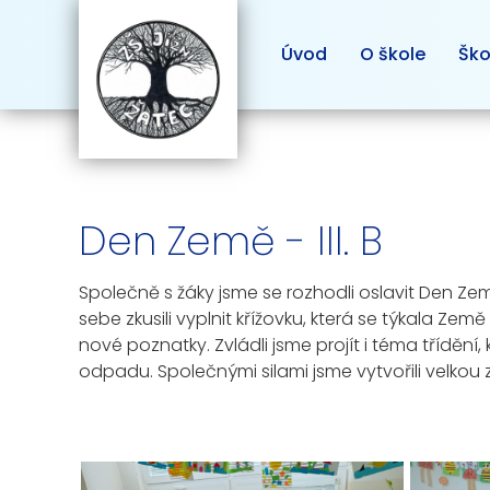
Úvod
O škole
Ško
Den Země - III. B
Společně s žáky jsme se rozhodli oslavit Den Země.
sebe zkusili vyplnit křížovku, která se týkala Zem
nové poznatky. Zvládli jsme projít i téma třídění,
odpadu. Společnými silami jsme vytvořili velko