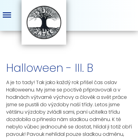
Halloween - III. B
A je to tady! Tak jako každý rok přišel čas oslav
Halloweenu. My jsme se poctivě připravovali a v
hodinách výtvarné výchovy a člověk a svět práce
jsme se pustili do výzdoby naší třídy. Letos jsme
většinu výzdoby zvládli sami, paní učitelka třídu
dozdobila a přinesla nám sladkou odměnu. K té
nebylo vůbec jednocuhé se dostat, hlídal ji totiž obří
pavouk! Pavouk nehlídal pouze sladkou odměnu,