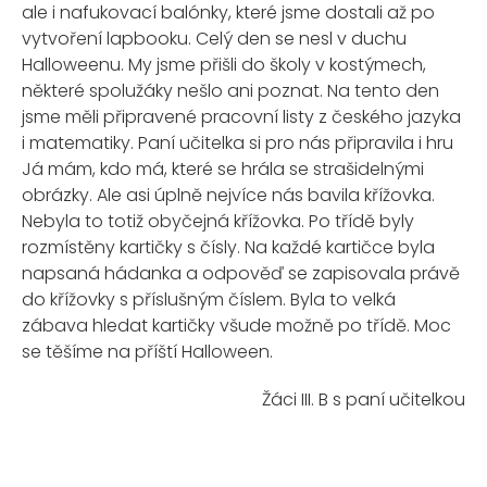
ale i nafukovací balónky, které jsme dostali až po
vytvoření lapbooku. Celý den se nesl v duchu
Halloweenu. My jsme přišli do školy v kostýmech,
některé spolužáky nešlo ani poznat. Na tento den
jsme měli připravené pracovní listy z českého jazyka
i matematiky. Paní učitelka si pro nás připravila i hru
Já mám, kdo má, které se hrála se strašidelnými
obrázky. Ale asi úplně nejvíce nás bavila křížovka.
Nebyla to totiž obyčejná křížovka. Po třídě byly
rozmístěny kartičky s čísly. Na každé kartičce byla
napsaná hádanka a odpověď se zapisovala právě
do křížovky s příslušným číslem. Byla to velká
zábava hledat kartičky všude možně po třídě. Moc
se těšíme na příští Halloween.
Žáci III. B s paní učitelkou