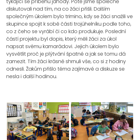
týkající se příběhu jahody. Poté jsme společně
diskutovali nad tím, na co žáci přišli. Dalším
společným úkolem bylo trimino, kdy se žáci snažili ve
skupince spojit k sobě části trojúhelníku podle toho,
co z čeho se vyrábí či co kdo produkuje. Poslední
částí projektu byl dopis, který měli žáci za úkol
napsat svému kamarádovi. Jejich úkolem bylo
vysvětlit proč je plýtvání špatné a jak se tomu dá
zamezit. Tím žáci krásně shrnuli vše, co si z hodiny
odnesli. Žakům přišlo téma zajímavé a diskuze se
nesla i další hodinou.