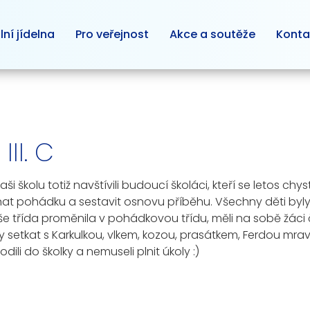
lní jídelna
Pro veřejnost
Akce a soutěže
Konta
II. C
ši školu totiž navštívili budoucí školáci, kteří se letos ch
oznat pohádku a sestavit osnovu příběhu. Všechny děti by
třída proměnila v pohádkovou třídu, měli na sobě žáci če
setkat s Karkulkou, vlkem, kozou, prasátkem, Ferdou mraven
dili do školky a nemuseli plnit úkoly :)