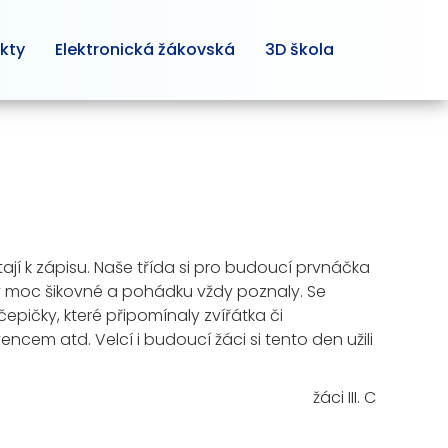
kty
Elektronická žákovská
3D škola
ystají k zápisu. Naše třída si pro budoucí prvnáčka
ly moc šikovné a pohádku vždy poznaly. Se
pičky, které připomínaly zvířátka či
cem atd. Velcí i budoucí žáci si tento den užili
žáci III. C