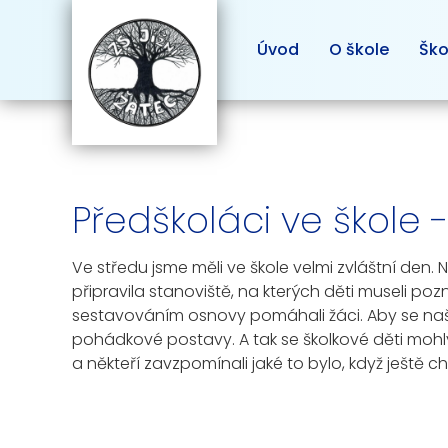
Úvod
O škole
Ško
Předškoláci ve škole - I
Ve středu jsme měli ve škole velmi zvláštní den. Na
připravila stanoviště, na kterých děti museli p
sestavováním osnovy pomáhali žáci. Aby se naše 
pohádkové postavy. A tak se školkové děti mohly 
a někteří zavzpomínali jaké to bylo, když ještě cho