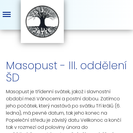
Masopust - III. oddělení
ŠD
Masopust je třídenní svátek, jakož i slavnostní
období mezi Vánocemi a postní dobou. Zatímco
jeho počátek, který nastává po svátku Tří králů (6.
ledna), má pevné datum, tak jeho konec na
Popeleční středu je závislý datu Velikonoc a končí
tak v rozmezí od poloviny února do