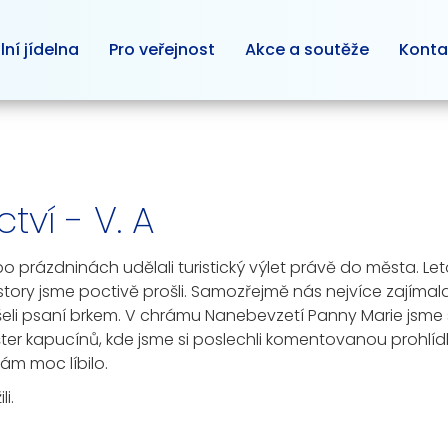
lní jídelna
Pro veřejnost
Akce a soutěže
Konta
ví - V. A
i po prázdninách udělali turistický výlet právě do města. 
y jsme poctivě prošli. Samozřejmě nás nejvíce zajímala vi
šeli psaní brkem. V chrámu Nanebevzetí Panny Marie jsme 
ter kapucínů, kde jsme si poslechli komentovanou prohlídku
ám moc líbilo.
i.