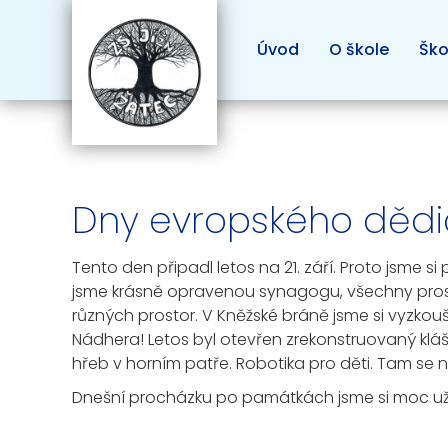
Úvod
O škole
Ško
Dny evropského dědict
Tento den připadl letos na 21. září. Proto jsme s
jsme krásně opravenou synagogu, všechny prostor
různých prostor. V Kněžské bráně jsme si vyzkou
Nádhera! Letos byl otevřen zrekonstruovaný kláš
hřeb v horním patře. Robotika pro děti. Tam se n
Dnešní procházku po památkách jsme si moc užil