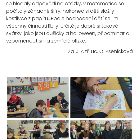
se hledaly odpovědi na otázky, v matematice se
počítaly záhadné šifry, nakonec si děti složily
kostlivce z papíru…Podle hodnocení dětí se jim
všechny činnosti líbily. Určitě je dobré si takové
svátky, jako jsou dušičky a halloween, připomínat a
vzpomenout si na zemřelé blízké.
Za 5. A tř. uč. O. Pšeničková