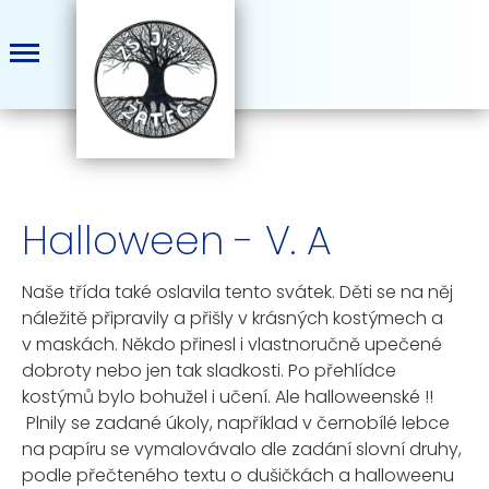
Halloween - V. A
Naše třída také oslavila tento svátek. Děti se na něj
náležitě připravily a přišly v krásných kostýmech a
v maskách. Někdo přinesl i vlastnoručně upečené
dobroty nebo jen tak sladkosti. Po přehlídce
kostýmů bylo bohužel i učení. Ale halloweenské !!
Plnily se zadané úkoly, například v černobílé lebce
na papíru se vymalovávalo dle zadání slovní druhy,
podle přečteného textu o dušičkách a halloweenu